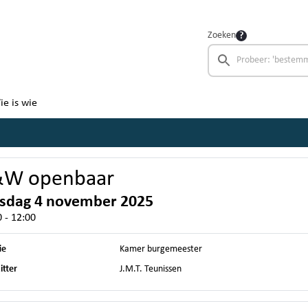
Zoeken
ie is wie
&W openbaar
nsdag 4 november 2025
 - 12:00
ie
Kamer burgemeester
itter
J.M.T. Teunissen