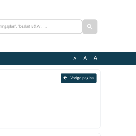
A
A
A
Vorige pagina