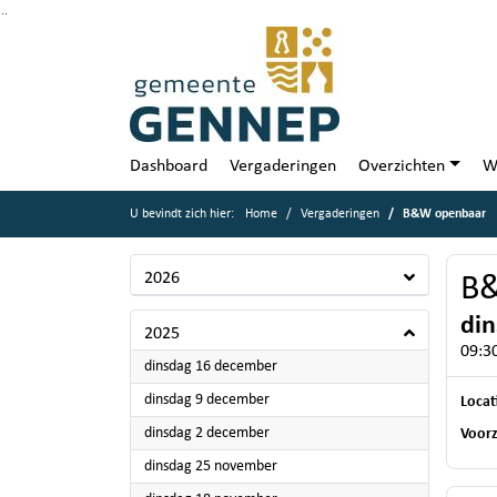
Ga naar de inhoud van deze pagina
Ga naar het zoeken
Ga naar het menu
Dashboard
Vergaderingen
Overzichten
W
U bevindt zich hier:
Home
Vergaderingen
B&W openbaar
2026
B
di
2025
09:30
2025
dinsdag 16 december
2025
dinsdag 9 december
Locat
2025
dinsdag 2 december
Voorz
2025
dinsdag 25 november