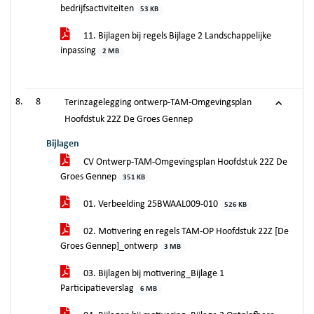
bedrijfsactiviteiten
53 KB
11. Bijlagen bij regels Bijlage 2 Landschappelijke
inpassing
2 MB
8
Terinzagelegging ontwerp-TAM-Omgevingsplan
Hoofdstuk 22Z De Groes Gennep
Bijlagen
CV Ontwerp-TAM-Omgevingsplan Hoofdstuk 22Z De
Groes Gennep
351 KB
01. Verbeelding 25BWAAL009-010
526 KB
02. Motivering en regels TAM-OP Hoofdstuk 22Z [De
Groes Gennep]_ontwerp
3 MB
03. Bijlagen bij motivering_Bijlage 1
Participatieverslag
6 MB