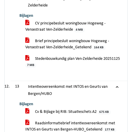
Zelderheide
Bijlagen
CV principebesluit woningbouw Hogeweg -
Vensestraat Ven-Zelderheide
4 MB
Brief principebesluit woningbouw Hogeweg -
Vensestraat Ven-Zelderheide_Getekend
164 KB
Stedenbouwkundig plan Ven-Zelderheide 20251125
7 MB
13
Intentieovereenkomst met INTOS en Geurts van
Bergen/HUBO
Bijlagen
Cv & Bijlage bij RIB: Situatieschets A2
675 KB
Raadsinformatiebrief intentieovereenkomst met
INTOS en Geurts van Bergen-HUBO_Getekend
177 KB