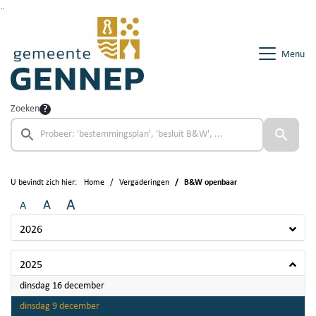
Ga naar de inhoud van deze pagina
Ga naar het zoeken
Ga naar het menu
Menu
Zoeken
U bevindt zich hier:
Home
Vergaderingen
B&W openbaar
A
A
A
2026
2025
2025
dinsdag 16 december
2025
dinsdag 9 december