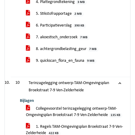
4. Plattegrondtekening
3 MB
5. Stikstofrapportage
2 MB
6. Participatieverslag
390 KB
7. akoestisch_onderzoek
7 MB
8. achtergrondbelasting_geur
7 MB
9. quickscan_flora_en_fauna
9 MB
10
Terinzagelegging ontwerp-TAM-Omgevingsplan
Broekstraat 7-9 Ven-Zelderheide
Bijlagen
Collegevoorstel terinzagelegging ontwerp-TAM-
Omgevingsplan Broekstraat 7-9 Ven-Zelderheide
135 KB
1. Regels TAM-Omgevingsplan Broekstraat 7-9 Ven-
Zelderheide
422 KB