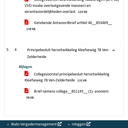
VVD inzake overlastgevende inwoners en
verantwoordelijkheden overlast
120 KB
Getekende Antwoordbrief artikel 46__853469__
138 KB
4
Principebesluit herontwikkeling Kleefseweg 78 Ven-
Zelderheide
Bijlagen
Collegevoorstel principebesluit herontwikkeling
Kleefseweg 78 Ven-Zelderheide
132 KB
Brief namens college__851145__ (1)- anoniem
98 KB
iBabs Vergadermanagement
Inloggen