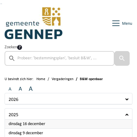
Ga naar de inhoud van deze pagina
Ga naar het zoeken
Ga naar het menu
Menu
Zoeken
U bevindt zich hier:
Home
Vergaderingen
B&W openbaar
A
A
A
2026
2025
2025
dinsdag 16 december
2025
dinsdag 9 december