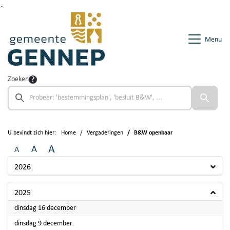
Ga naar de inhoud van deze pagina
Ga naar het zoeken
Ga naar het menu
Menu
Zoeken
U bevindt zich hier:
Home
Vergaderingen
B&W openbaar
A
A
A
2026
2025
2025
dinsdag 16 december
2025
dinsdag 9 december