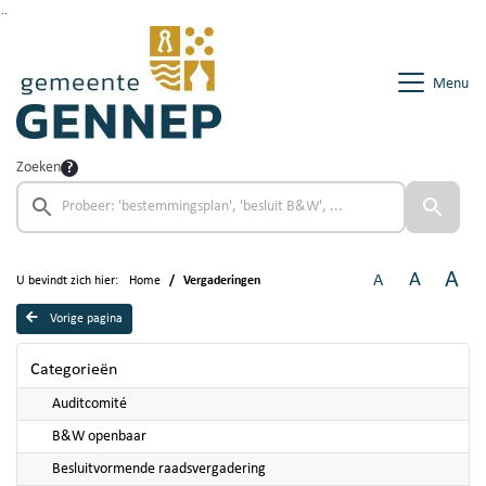
Ga naar de inhoud van deze pagina
Ga naar het zoeken
Ga naar het menu
Menu
Zoeken
A
A
A
U bevindt zich hier:
Home
Vergaderingen
Vorige pagina
Categorieën
Auditcomité
B&W openbaar
Besluitvormende raadsvergadering