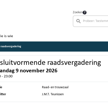
Zoeken
ie is wie
 raadsvergadering
sluitvormende raadsvergadering
andag 9 november 2026
 - 23:00
ie
Raad- en trouwzaal
itter
J.M.T. Teunissen