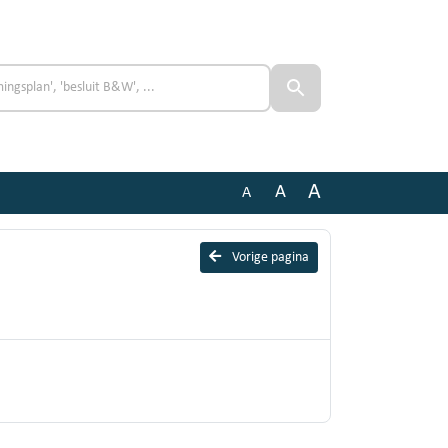
A
A
A
Vorige pagina