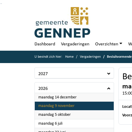
Ga naar de inhoud van deze pagina
Ga naar het zoeken
Ga naar het menu
Dashboard
Vergaderingen
Overzichten
W
U bevindt zich hier:
Home
Vergaderingen
Besluitvormende
2027
Be
ma
2026
15:00
2026
maandag 14 december
2026
maandag 9 november
Locat
2026
maandag 5 oktober
Voorz
2026
maandag 6 juli