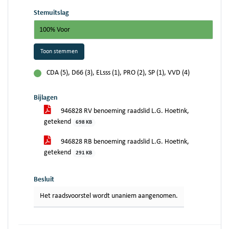
Stemuitslag
100% Voor
Toon stemmen
CDA (5), D66 (3), ELsss (1), PRO (2), SP (1), VVD (4)
voor
Bijlagen
946828 RV benoeming raadslid L.G. Hoetink,
getekend
698 KB
946828 RB benoeming raadslid L.G. Hoetink,
getekend
291 KB
Besluit
Het raadsvoorstel wordt unaniem aangenomen.