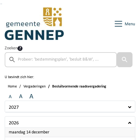
Ga naar de inhoud van deze pagina
Ga naar het zoeken
Ga naar het menu
Menu
Zoeken
U bevindt zich hier:
Home
Vergaderingen
Besluitvormende raadsvergadering
A
A
A
2027
2026
2026
maandag 14 december