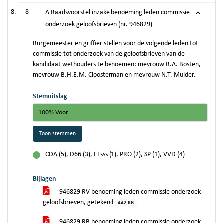
8
A Raadsvoorstel inzake benoeming leden commissie
onderzoek geloofsbrieven (nr. 946829)
Burgemeester en griffier stellen voor de volgende leden tot
commissie tot onderzoek van de geloofsbrieven van de
kandidaat wethouders te benoemen: mevrouw B.A. Bosten,
mevrouw B.H.E.M. Cloosterman en mevrouw N.T. Mulder.
Stemuitslag
100% Voor
Toon stemmen
CDA (5), D66 (3), ELsss (1), PRO (2), SP (1), VVD (4)
voor
Bijlagen
946829 RV benoeming leden commissie onderzoek
geloofsbrieven, getekend
442 KB
946829 RB benoeming leden commissie onderzoek