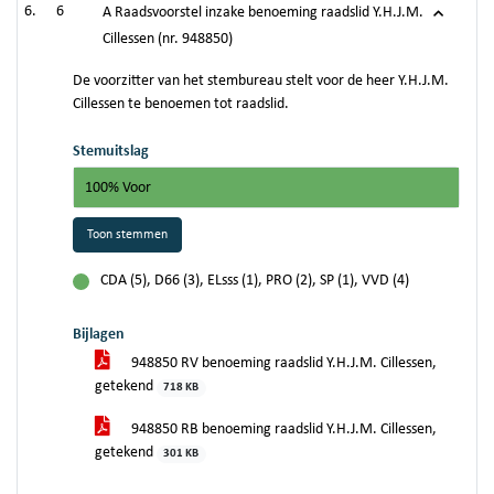
6
A Raadsvoorstel inzake benoeming raadslid Y.H.J.M.
Cillessen (nr. 948850)
De voorzitter van het stembureau stelt voor de heer Y.H.J.M.
Cillessen te benoemen tot raadslid.
Stemuitslag
100% Voor
Toon stemmen
CDA (5), D66 (3), ELsss (1), PRO (2), SP (1), VVD (4)
voor
Bijlagen
948850 RV benoeming raadslid Y.H.J.M. Cillessen,
getekend
718 KB
948850 RB benoeming raadslid Y.H.J.M. Cillessen,
getekend
301 KB