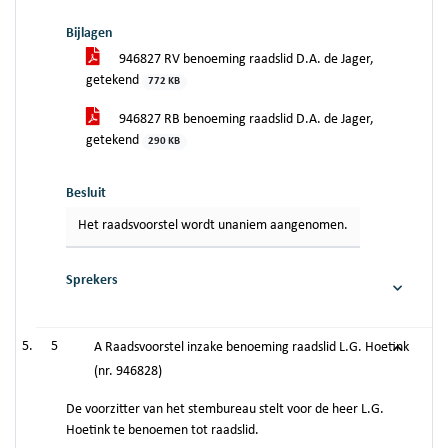
Bijlagen
946827 RV benoeming raadslid D.A. de Jager,
getekend
772 KB
946827 RB benoeming raadslid D.A. de Jager,
getekend
290 KB
Besluit
Het raadsvoorstel wordt unaniem aangenomen.
Sprekers
5
A Raadsvoorstel inzake benoeming raadslid L.G. Hoetink
(nr. 946828)
De voorzitter van het stembureau stelt voor de heer L.G.
Hoetink te benoemen tot raadslid.