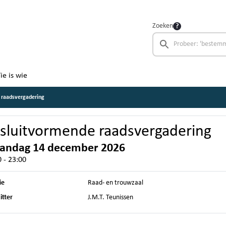
Zoeken
ie is wie
 raadsvergadering
sluitvormende raadsvergadering
andag 14 december 2026
 - 23:00
ie
Raad- en trouwzaal
itter
J.M.T. Teunissen