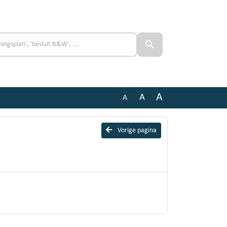
A
A
A
Vorige pagina