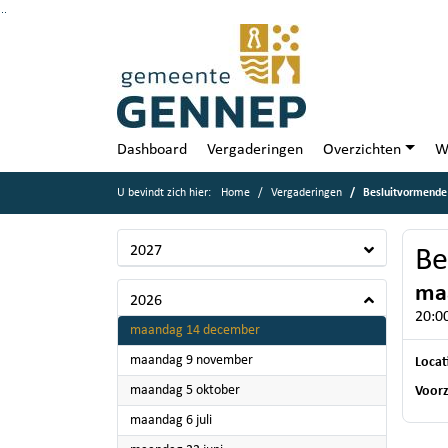
Ga naar de inhoud van deze pagina
Ga naar het zoeken
Ga naar het menu
Dashboard
Vergaderingen
Overzichten
W
U bevindt zich hier:
Home
Vergaderingen
Besluitvormende
2027
Be
ma
2026
20:00
2026
maandag 14 december
2026
maandag 9 november
Locat
2026
maandag 5 oktober
Voorz
2026
maandag 6 juli