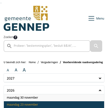
Ga naar de inhoud van deze pagina
Ga naar het zoeken
Ga naar het menu
Menu
Zoeken
U bevindt zich hier:
Home
Vergaderingen
Voorbereidende raadsvergadering
A
A
A
2027
2026
2026
maandag 30 november
2026
maandag 23 november