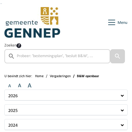
Ga naar de inhoud van deze pagina
Ga naar het zoeken
Ga naar het menu
Menu
Zoeken
U bevindt zich hier:
Home
Vergaderingen
B&W openbaar
A
A
A
2026
2025
2024