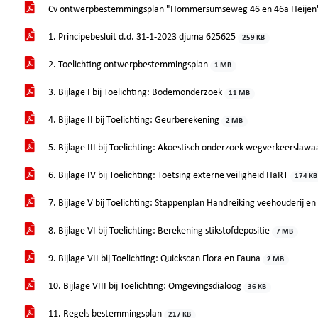
Cv ontwerpbestemmingsplan "Hommersumseweg 46 en 46a Heije
1. Principebesluit d.d. 31-1-2023 djuma 625625
259 KB
2. Toelichting ontwerpbestemmingsplan
1 MB
3. Bijlage I bij Toelichting: Bodemonderzoek
11 MB
4. Bijlage II bij Toelichting: Geurberekening
2 MB
5. Bijlage III bij Toelichting: Akoestisch onderzoek wegverkeerslawa
6. Bijlage IV bij Toelichting: Toetsing externe veiligheid HaRT
174 KB
7. Bijlage V bij Toelichting: Stappenplan Handreiking veehouderij e
8. Bijlage VI bij Toelichting: Berekening stikstofdepositie
7 MB
9. Bijlage VII bij Toelichting: Quickscan Flora en Fauna
2 MB
10. Bijlage VIII bij Toelichting: Omgevingsdialoog
36 KB
11. Regels bestemmingsplan
217 KB