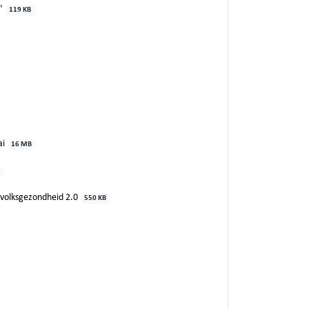
n"
119 KB
ai
16 MB
n volksgezondheid 2.0
550 KB