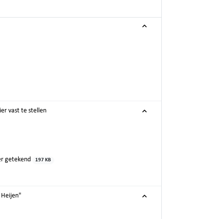
r vast te stellen
ier getekend
197 KB
Heijen"