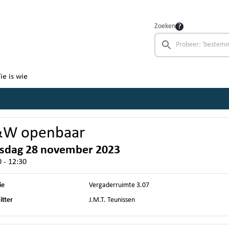
Zoeken
ie is wie
&W openbaar
nsdag 28 november 2023
 - 12:30
ie
Vergaderruimte 3.07
itter
J.M.T. Teunissen