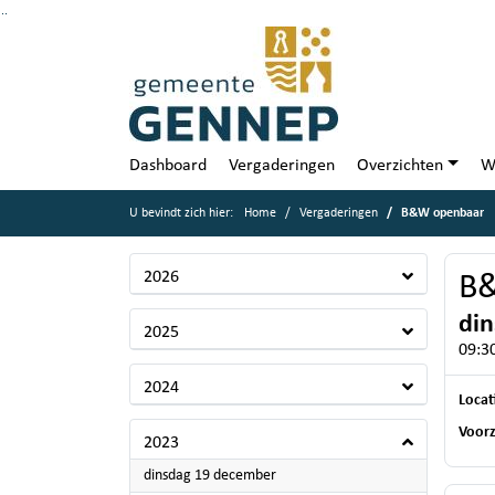
Ga naar de inhoud van deze pagina
Ga naar het zoeken
Ga naar het menu
Dashboard
Vergaderingen
Overzichten
W
U bevindt zich hier:
Home
Vergaderingen
B&W openbaar
2026
B
di
2025
09:30
2024
Locat
Voorz
2023
2023
dinsdag 19 december