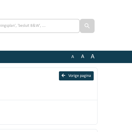
A
A
A
Vorige pagina