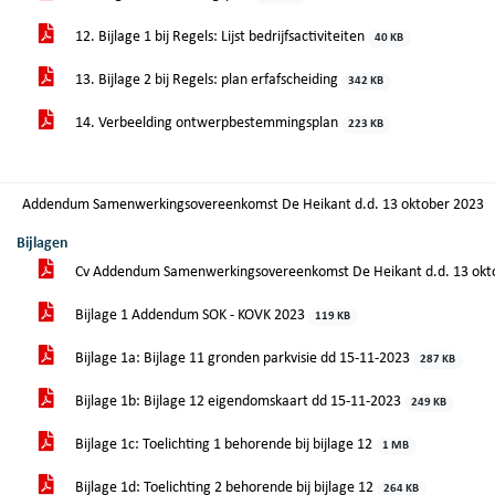
12. Bijlage 1 bij Regels: Lijst bedrijfsactiviteiten
40 KB
13. Bijlage 2 bij Regels: plan erfafscheiding
342 KB
14. Verbeelding ontwerpbestemmingsplan
223 KB
Addendum Samenwerkingsovereenkomst De Heikant d.d. 13 oktober 2023
Bijlagen
Cv Addendum Samenwerkingsovereenkomst De Heikant d.d. 13 okt
Bijlage 1 Addendum SOK - KOVK 2023
119 KB
Bijlage 1a: Bijlage 11 gronden parkvisie dd 15-11-2023
287 KB
Bijlage 1b: Bijlage 12 eigendomskaart dd 15-11-2023
249 KB
Bijlage 1c: Toelichting 1 behorende bij bijlage 12
1 MB
Bijlage 1d: Toelichting 2 behorende bij bijlage 12
264 KB