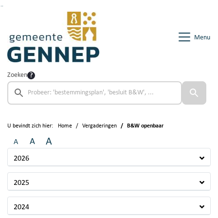
Ga naar de inhoud van deze pagina
Ga naar het zoeken
Ga naar het menu
Menu
Zoeken
U bevindt zich hier:
Home
Vergaderingen
B&W openbaar
A
A
A
2026
2025
2024