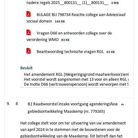
nadere regels 2025__800131__ (1)__800131__
3 MB
BIJLAGE BIJ 798734 Reactie college aan Adviesraad
sociaal domein
144 KB
Vragen D66 en antwoorden college over de
verordening WMO
83 KB
Beantwoording technische vragen RGL
65 KB
Besluit
Het amendement RGL (Weigeringsgrond maatwerkvoorziening) wor
Het voorstel wordt aangenomen met 13 voor en alleen RGL (2) te
De motie D66 (vertrouwenspersoon) wordt verworpen met 9 tegen 
8
B2 Raadsvoorstel inzake voortgang agenderingsfase
gebiedsontwikkeling Maaskemp (nr. 779265)
Het college stelt voor om ter uitvoering van uw amendement
van april 2024 in te stemmen met de bouwstenen voor de
gebiedsontwikkeling van de Maaskemp. Dit betreft dan het