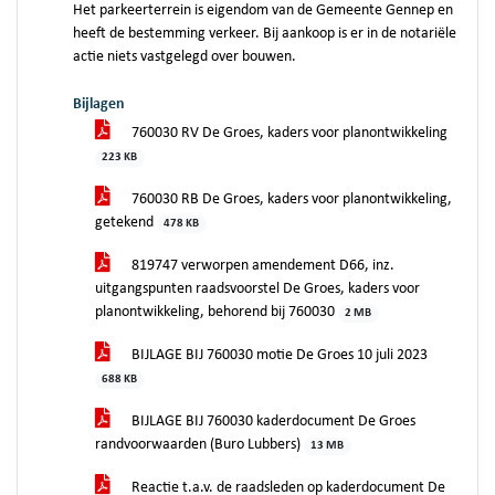
Het parkeerterrein is eigendom van de Gemeente Gennep en
heeft de bestemming verkeer. Bij aankoop is er in de notariële
actie niets vastgelegd over bouwen.
Bijlagen
760030 RV De Groes, kaders voor planontwikkeling
223 KB
760030 RB De Groes, kaders voor planontwikkeling,
getekend
478 KB
819747 verworpen amendement D66, inz.
uitgangspunten raadsvoorstel De Groes, kaders voor
planontwikkeling, behorend bij 760030
2 MB
BIJLAGE BIJ 760030 motie De Groes 10 juli 2023
688 KB
BIJLAGE BIJ 760030 kaderdocument De Groes
randvoorwaarden (Buro Lubbers)
13 MB
Reactie t.a.v. de raadsleden op kaderdocument De