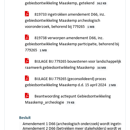
gebiedsontwikkeling Maaskemp, getekend
362 KB
819733 ingetrokken amendement D66, inz.
gebiedsontwikkeling Maaskemp archeologisch
vooronderzoek, behorend bij 779265
1 MB
819738 verworpen amendement D66, inz.
gebiedsontwikkeling Maaskemp participatie, behorend bij
779265
1 MB
BIJLAGE BIJ 779265 bouwstenen voor landschappelijk
raamwerk gebiedsontwikkeling Maaskemp
34 MB
BIJLAGE BIJ 779265 (geconsolideerd) proces
gebiedsontwikkeling Maaskemp d.d. 15 april 2024
2 MB
Beantwoording actiepunt Gebiedsontwikkeling
Maaskemp_archeologie
79 KB
Besluit
Amendement 1 D66 (archeologisch onderzoek) wordt ingetrokken
Amendement 2 D66 (betrekken meer stakeholders) wordt verworpen