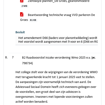
Zienswijze plannen_De Groes, geanonimiseerd
2 MB
Beantwoording technische vraag VVD parkeren De
Groes
81 KB
Besluit
Het amendement D66 (kaders voor planontwikkeling) wordt verwo
Het voorstel wordt aangenomen met 9 voor en 6 (D66 en RGL) te
7
B2 Raadsvoorstel inzake verordening Wmo 2025 e.v. (nr.
798734)
Het college stelt voor de wijzigingen van de verordening WMO
met terugwerkende kracht tot 1 januari 2025 vast te stellen.
De aanpassingen zijn voornamelijk technisch van aard. De
Adviesraad Sociaal Domein heeft zich eveneens gebogen over
de voorstellen, een groot deel van zijn adviezen is
overgenomen. Inwoners met lopende voorzieningen zullen
actief worden benaderd.