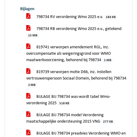
Bijlagen
798734 RV verordening Wmo 2025 e.v.
184 KB
798734 RB verordening Wmo 2025 e.v., getekend
15 MB
819741 verworpen amendement RGL, inz.
overcompensatie als weigeringsgrond voor WMO
maatwerkvoorziening, behorend bij 798734
1 MB
819739 verworpen motie D66, inz. instellen
vertrouwenspersoon Sociaal Domein, behorend bij 798734
2 MB
BIJLAGE BIJ 798734 was-wordt tabel Wmo-
verordening 2025
518 KB
BIJLAGE BIJ 798734 model Verordening
maatschappelijke ondersteuning 2015 VNG
277 KB
BIJLAGE BIJ 798734 preadvies Verordening WMO en