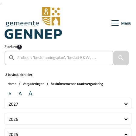
Ga naar de inhoud van deze pagina
Ga naar het zoeken
Ga naar het menu
Menu
Zoeken
U bevindt zich hier:
Home
Vergaderingen
Besluitvormende raadsvergadering
A
A
A
2027
2026
2025