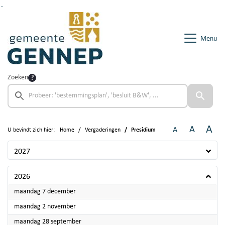
Ga naar de inhoud van deze pagina
Ga naar het zoeken
Ga naar het menu
Menu
Zoeken
A
A
A
U bevindt zich hier:
Home
Vergaderingen
Presidium
2027
2026
2026
maandag 7 december
2026
maandag 2 november
2026
maandag 28 september