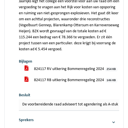
Jaarlijks legt het college een voorstel voor aan uw raad om een
vergoeding te vragen aan het Rijk voor kosten van opsporing
en ruiming van niet-gesprongen explosieven. Het gaat dit keer
om een achttal projecten, waaronder drie reconstructies
(Vogelbuurt Gennep, Blarenkamp Ottersum en Karrevenseweg
Heijen). BZK wordt gevraagd van de totale kosten ad €
115.244 een bedrag van € 78.366 te vergoeden. Er zit één
project tussen van een particulier. deze krijgt bij voorrang de
kosten ad € 5.454 vergoed.
Bijlagen
824117 RV uitkering Bommenregeling 2024
254 KB
824117 RB uitkering Bommenregeling 2024
146 KB
Besluit
De voorbereidende raad adviseert tot agendering als A-stuk in de
Sprekers