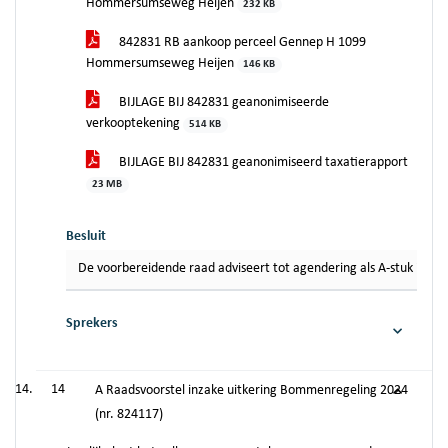
Hommersumseweg Heijen
232 KB
842831 RB aankoop perceel Gennep H 1099
Hommersumseweg Heijen
146 KB
BIJLAGE BIJ 842831 geanonimiseerde
verkooptekening
514 KB
BIJLAGE BIJ 842831 geanonimiseerd taxatierapport
23 MB
Besluit
De voorbereidende raad adviseert tot agendering als A-stuk in de
Sprekers
14
A Raadsvoorstel inzake uitkering Bommenregeling 2024
(nr. 824117)