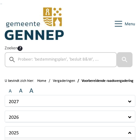
Ga naar de inhoud van deze pagina
Ga naar het zoeken
Ga naar het menu
Menu
Zoeken
U bevindt zich hier:
Home
Vergaderingen
Voorbereidende raadsvergadering
A
A
A
2027
2026
2025