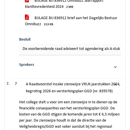
BIJLAGE BIJ 836912 Omnibuzz Jaarrapport
klanttevredenheid 2024
2 MB
BIJLAGE BIJ 836912 brief aan het Dagelijks Bestuur
Omnibuzz
153 KB
Besluit
De voorbereidende raad adviseert tot agendering als A-stuk in de
Sprekers
7
A Raadsvoorstel inzake zienswijze VRLN jaarstukken 2024,
begroting 2026 en versterkingsplan GGD (nr. 839578)
Het college stelt u voor om een zienswijze in te dienen op de
financiële consequenties van het versterkingsplan GGD. De
kosten van de GGD stijgen de komende jaren tot € 4,5 miljoen
per jaar. De zienswijze houdt in dat de directie van de
Veiligheidsregio/GGD wat vaker aansluit bij het regionaal