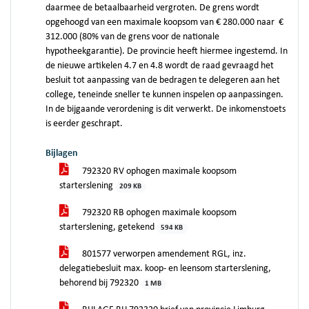
daarmee de betaalbaarheid vergroten. De grens wordt
opgehoogd van een maximale koopsom van € 280.000 naar €
312.000 (80% van de grens voor de nationale
hypotheekgarantie). De provincie heeft hiermee ingestemd. In
de nieuwe artikelen 4.7 en 4.8 wordt de raad gevraagd het
besluit tot aanpassing van de bedragen te delegeren aan het
college, teneinde sneller te kunnen inspelen op aanpassingen.
In de bijgaande verordening is dit verwerkt. De inkomenstoets
is eerder geschrapt.
Bijlagen
792320 RV ophogen maximale koopsom
starterslening
209 KB
792320 RB ophogen maximale koopsom
starterslening, getekend
594 KB
801577 verworpen amendement RGL, inz.
delegatiebesluit max. koop- en leensom starterslening,
behorend bij 792320
1 MB