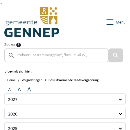
Ga naar de inhoud van deze pagina
Ga naar het zoeken
Ga naar het menu
Menu
Zoeken
U bevindt zich hier:
Home
Vergaderingen
Besluitvormende raadsvergadering
A
A
A
2027
2026
2025