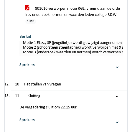
801616 verworpen motie RGL, vreemd aan de orde
inz. onderzoek normen en waarden leden college B&W
1 MB
Besluit
Motie 1 ELsss, SP (jeugdlintje) wordt gewijzigd aangenomen met 1
Motie 2 (schoorsteen steenfabriek) wordt verworpen met 9 stemmen
Motie 3 (onderzoek waarden en normen) wordt verworpen met 13 
Sprekers
10
Het stellen van vragen
11
Sluiting
De vergadering sluiit om 22.15 uur.
Sprekers