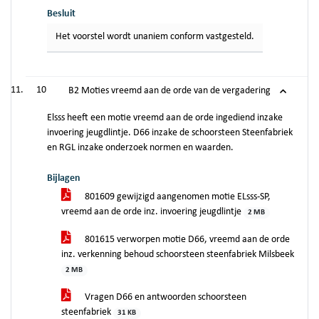
Besluit
Het voorstel wordt unaniem conform vastgesteld.
10
B2 Moties vreemd aan de orde van de vergadering
Elsss heeft een motie vreemd aan de orde ingediend inzake
invoering jeugdlintje. D66 inzake de schoorsteen Steenfabriek
en RGL inzake onderzoek normen en waarden.
Bijlagen
801609 gewijzigd aangenomen motie ELsss-SP,
vreemd aan de orde inz. invoering jeugdlintje
2 MB
801615 verworpen motie D66, vreemd aan de orde
inz. verkenning behoud schoorsteen steenfabriek Milsbeek
2 MB
Vragen D66 en antwoorden schoorsteen
steenfabriek
31 KB