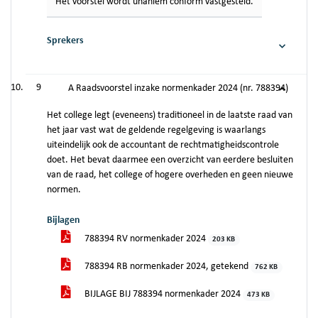
Het voorstel wordt unaniem conform vastgesteld.
Sprekers
9
A Raadsvoorstel inzake normenkader 2024 (nr. 788394)
Het college legt (eveneens) traditioneel in de laatste raad van
het jaar vast wat de geldende regelgeving is waarlangs
uiteindelijk ook de accountant de rechtmatigheidscontrole
doet. Het bevat daarmee een overzicht van eerdere besluiten
van de raad, het college of hogere overheden en geen nieuwe
normen.
Bijlagen
788394 RV normenkader 2024
203 KB
788394 RB normenkader 2024, getekend
762 KB
BIJLAGE BIJ 788394 normenkader 2024
473 KB