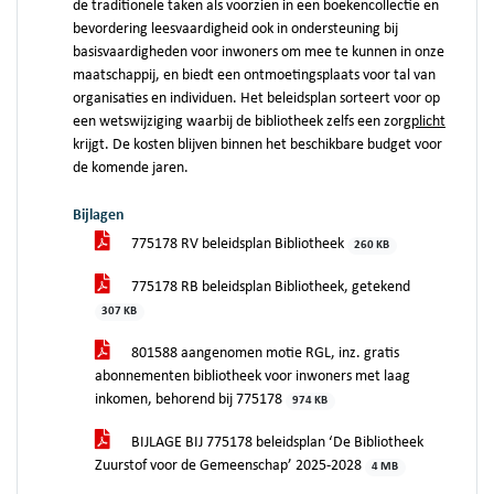
de traditionele taken als voorzien in een boekencollectie en
bevordering leesvaardigheid ook in ondersteuning bij
basisvaardigheden voor inwoners om mee te kunnen in onze
maatschappij, en biedt een ontmoetingsplaats voor tal van
organisaties en individuen. Het beleidsplan sorteert voor op
een wetswijziging waarbij de bibliotheek zelfs een zorg
plicht
krijgt. De kosten blijven binnen het beschikbare budget voor
de komende jaren.
Bijlagen
775178 RV beleidsplan Bibliotheek
260 KB
775178 RB beleidsplan Bibliotheek, getekend
307 KB
801588 aangenomen motie RGL, inz. gratis
abonnementen bibliotheek voor inwoners met laag
inkomen, behorend bij 775178
974 KB
BIJLAGE BIJ 775178 beleidsplan ‘De Bibliotheek
Zuurstof voor de Gemeenschap’ 2025-2028
4 MB