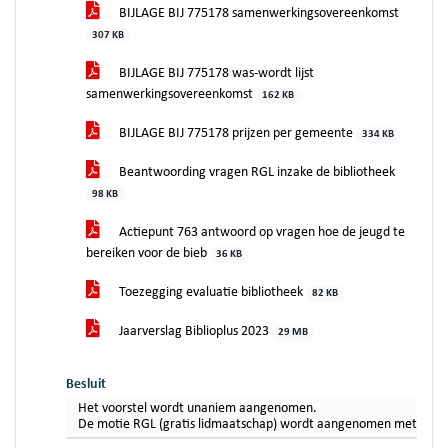
BIJLAGE BIJ 775178 samenwerkingsovereenkomst
307 KB
BIJLAGE BIJ 775178 was-wordt lijst
samenwerkingsovereenkomst
162 KB
BIJLAGE BIJ 775178 prijzen per gemeente
334 KB
Beantwoording vragen RGL inzake de bibliotheek
98 KB
Actiepunt 763 antwoord op vragen hoe de jeugd te
bereiken voor de bieb
36 KB
Toezegging evaluatie bibliotheek
82 KB
Jaarverslag Biblioplus 2023
29 MB
Besluit
Het voorstel wordt unaniem aangenomen.
De motie RGL (gratis lidmaatschap) wordt aangenomen met 8 stem