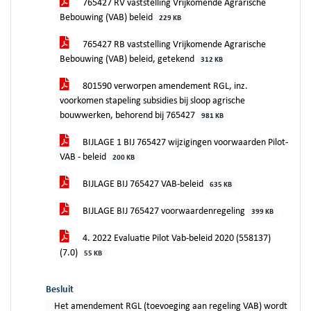
765427 RV vaststelling Vrijkomende Agrarische
Bebouwing (VAB) beleid
229 KB
765427 RB vaststelling Vrijkomende Agrarische
Bebouwing (VAB) beleid, getekend
312 KB
801590 verworpen amendement RGL, inz.
voorkomen stapeling subsidies bij sloop agrische
bouwwerken, behorend bij 765427
981 KB
BIJLAGE 1 BIJ 765427 wijzigingen voorwaarden Pilot-
VAB - beleid
200 KB
BIJLAGE BIJ 765427 VAB-beleid
635 KB
BIJLAGE BIJ 765427 voorwaardenregeling
399 KB
4. 2022 Evaluatie Pilot Vab-beleid 2020 (558137)
(7.0)
55 KB
Besluit
Het amendement RGL (toevoeging aan regeling VAB) wordt verwor