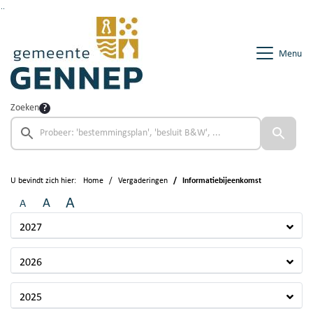
Ga naar de inhoud van deze pagina
Ga naar het zoeken
Ga naar het menu
Menu
Zoeken
U bevindt zich hier:
Home
Vergaderingen
Informatiebijeenkomst
A
A
A
2027
2026
2025