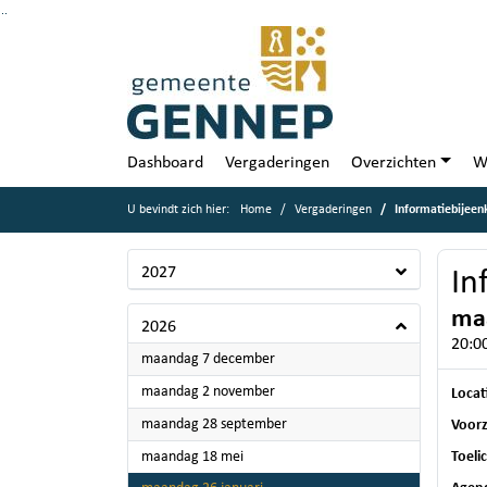
Ga naar de inhoud van deze pagina
Ga naar het zoeken
Ga naar het menu
Dashboard
Vergaderingen
Overzichten
W
U bevindt zich hier:
Home
Vergaderingen
Informatiebijee
2027
In
maa
2026
20:00
2026
maandag 7 december
2026
maandag 2 november
Locat
2026
maandag 28 september
Voorz
2026
maandag 18 mei
Toeli