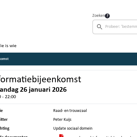
Zoeken
ie is wie
nkomst
formatiebijeenkomst
ndag 26 januari 2026
 - 22:00
ie
Raad- en trouwzaal
itter
Peter Kuijs
chting
Update sociaal domein