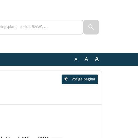
A
A
A
Vorige pagina