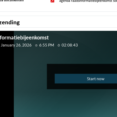
da documenten
agenda raadsinformatiebijeenkomst soc
zending