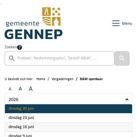
Ga naar de inhoud van deze pagina
Ga naar het zoeken
Ga naar het menu
Menu
Zoeken
U bevindt zich hier:
Home
Vergaderingen
B&W openbaar
A
A
A
2026
2026
dinsdag 30 juni
2026
dinsdag 23 juni
2026
dinsdag 16 juni
2026
dinsdag 9 juni