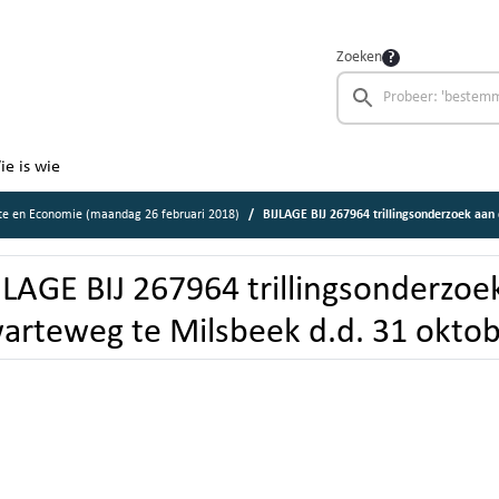
Zoeken
ie is wie
e en Economie (maandag 26 februari 2018)
BIJLAGE BIJ 267964 trillingsonderzoek aan de Zwartew
JLAGE BIJ 267964 trillingsonderzoe
arteweg te Milsbeek d.d. 31 okto