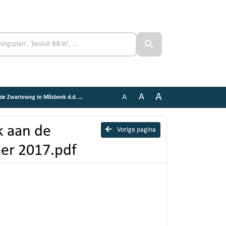
A
A
A
eg te Milsbeek d.d. 31 oktober 2017.pdf
k aan de
Vorige pagina
ber 2017.pdf