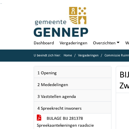
Ga naar de inhoud van deze pagina
Ga naar het zoeken
Ga naar het menu
Dashboard
Vergaderingen
Overzichten
W
U bevindt zich hier:
Home
Vergaderingen
Commissie Ruimt
BI
1 Opening
Zw
2 Mededelingen
3 Vaststellen agenda
4 Spreekrecht inwoners
BIJLAGE BIJ 281378
Spreekaantekeningen raadscie