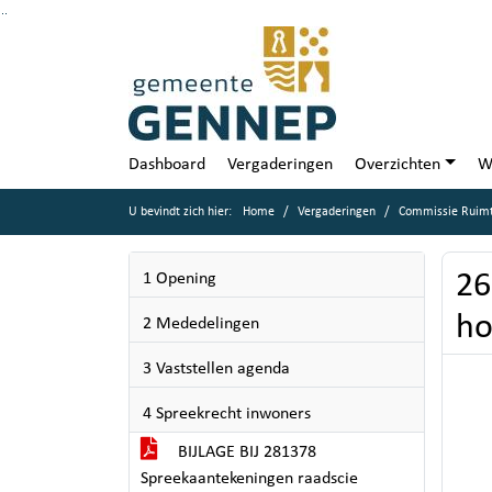
Ga naar de inhoud van deze pagina
Ga naar het zoeken
Ga naar het menu
Dashboard
Vergaderingen
Overzichten
W
U bevindt zich hier:
Home
Vergaderingen
Commissie Ruimt
26
1 Opening
ho
2 Mededelingen
3 Vaststellen agenda
4 Spreekrecht inwoners
BIJLAGE BIJ 281378
Spreekaantekeningen raadscie