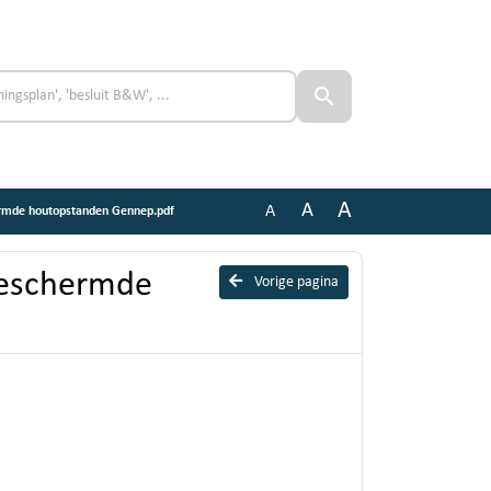
A
A
A
ermde houtopstanden Gennep.pdf
beschermde
Vorige pagina