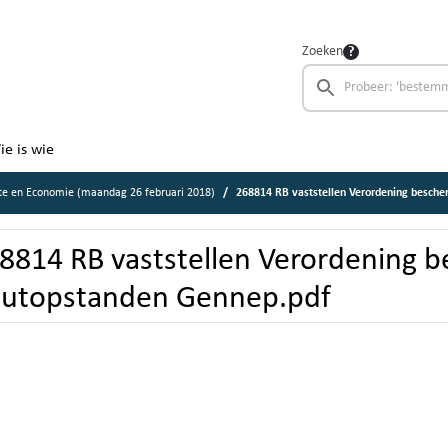
Zoeken
ie is wie
e en Economie (maandag 26 februari 2018)
268814 RB vaststellen Verordening besch
8814 RB vaststellen Verordening 
utopstanden Gennep.pdf