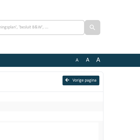
A
A
A
Vorige pagina