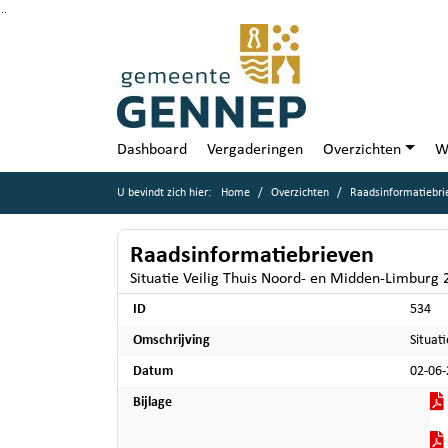
Ga naar de inhoud van deze pagina
Ga naar het zoeken
Ga naar het menu
Dashboard
Vergaderingen
Overzichten
W
U bevindt zich hier:
Home
Overzichten
Raadsinformatiebri
Raadsinformatiebrieven
Situatie Veilig Thuis Noord- en Midden-Limburg 2
ID
534
Omschrijving
Situat
Datum
02-06
Bijlage