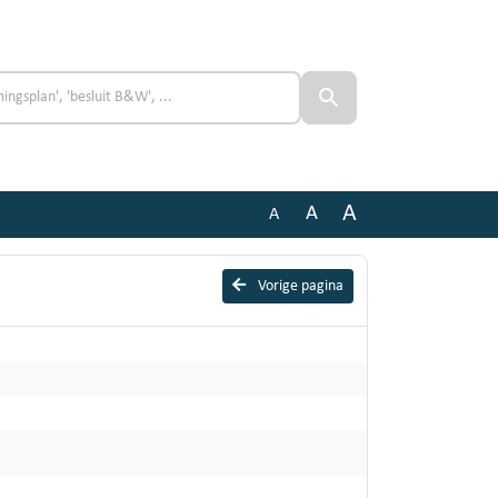
A
A
A
Vorige pagina