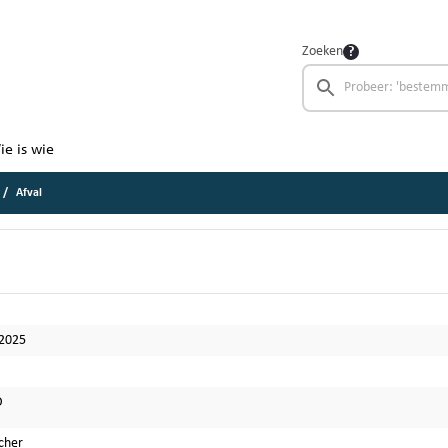
Zoeken
ie is wie
Afval
-2025
D
cher