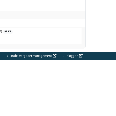
7)
95 KB
iBabs Vergadermanagement
Inloggen