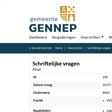
Ga naar de inhoud van deze pagina
Ga naar het zoeken
Ga naar het menu
Dashboard
Vergaderingen
Overzichten
W
U bevindt zich hier:
Home
Overzichten
Schriftelijke vragen
Schriftelijke vragen
Afval
ID
195
Datum vraag
16-07
Onderwerp
Afval
Fractie
VV
Raadsleden
Log