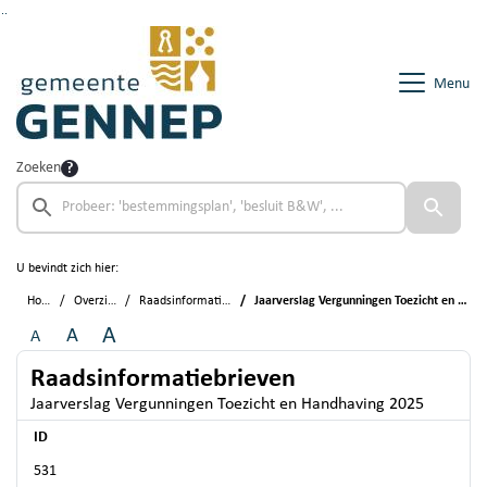
Ga naar de inhoud van deze pagina
Ga naar het zoeken
Ga naar het menu
Menu
Zoeken
U bevindt zich hier:
Home
Overzichten
Raadsinformatiebrieven
Jaarverslag Vergunningen Toezicht en Handhaving 2025
A
A
A
Raadsinformatiebrieven
Jaarverslag Vergunningen Toezicht en Handhaving 2025
ID
531