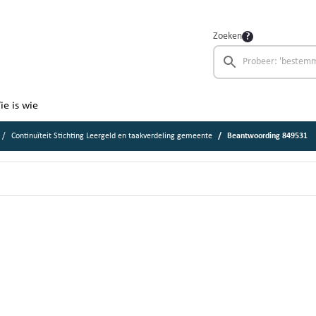
Zoeken
ie is wie
Continuïteit Stichting Leergeld en taakverdeling gemeente
Beantwoording 849531