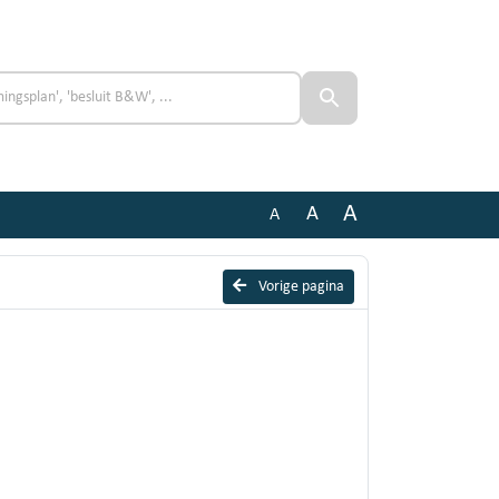
A
A
A
Vorige pagina