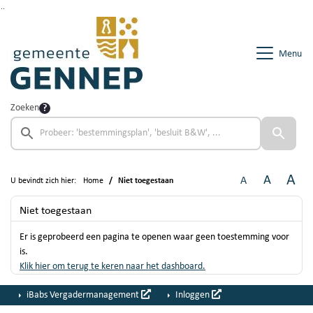
Ga naar de inhoud van deze pagina
Ga naar het zoeken
Ga naar het menu
Menu
Zoeken
A
A
A
U bevindt zich hier:
Home
Niet toegestaan
Niet toegestaan
Er is geprobeerd een pagina te openen waar geen toestemming voor
is.
Klik hier om terug te keren naar het dashboard.
iBabs Vergadermanagement
Inloggen