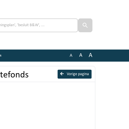
A
A
A
s
tefonds
Vorige pagina