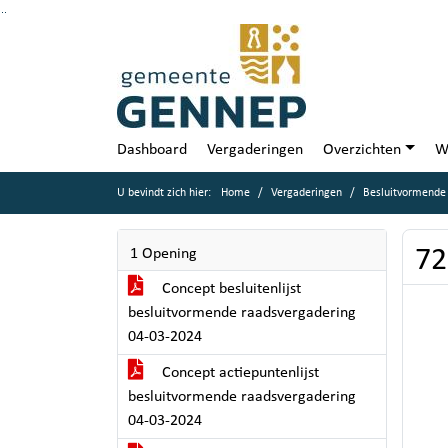
Ga naar de inhoud van deze pagina
Ga naar het zoeken
Ga naar het menu
Dashboard
Vergaderingen
Overzichten
W
U bevindt zich hier:
Home
Vergaderingen
Besluitvormende
72
1 Opening
Concept besluitenlijst
besluitvormende raadsvergadering
04-03-2024
Concept actiepuntenlijst
besluitvormende raadsvergadering
04-03-2024