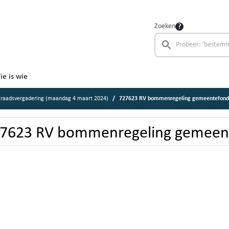
Zoeken
ie is wie
 raadsvergadering (maandag 4 maart 2024)
727623 RV bommenregeling gemeentefond
7623 RV bommenregeling gemeen