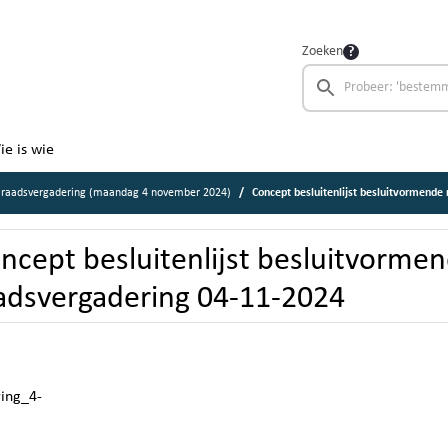
Zoeken
ie is wie
 raadsvergadering (maandag 4 november 2024)
Concept besluitenlijst besluitvormende
ncept besluitenlijst besluitvorme
adsvergadering 04-11-2024
ring_4-