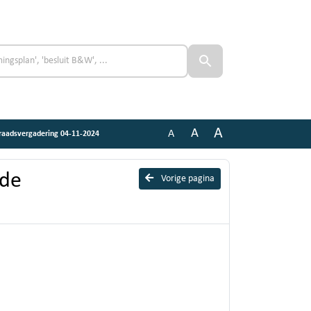
A
A
A
 raadsvergadering 04-11-2024
nde
Vorige pagina