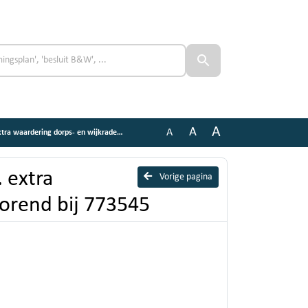
A
A
A
ng dorps- en wijkraden, behorend bij 773545
 extra
Vorige pagina
orend bij 773545