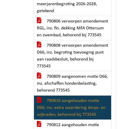
meerjarenbegroting 2026-2028,
getekend
790806 verworpen amendement
RGL, inz. fin. dekking MFA Ottersum
en zwembad, behorend bij 773545
790808 verworpen amendement
D66, inz. begroting toevoeging punt
aan raadsbesluit, behorend bij
773545
790809 aangenomen motie D66,
inz. afschaffen hondenbelasting,
behorend 773545
790810 aangehouden motie
D66, inz. extra waardering dorps- en
wijkraden, behorend bij 773545
790812 aangehouden motie