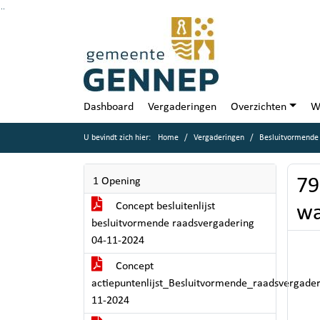
Ga naar de inhoud van deze pagina
Ga naar het zoeken
Ga naar het menu
Dashboard
Vergaderingen
Overzichten
W
U bevindt zich hier:
Home
Vergaderingen
Besluitvormende
79
1 Opening
Concept besluitenlijst
wa
besluitvormende raadsvergadering
04-11-2024
Concept
actiepuntenlijst_Besluitvormende_raadsvergade
11-2024