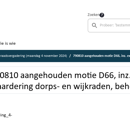
Zoeken
ie is wie
 raadsvergadering (maandag 4 november 2024)
790810 aangehouden motie D66, inz. extra waarderi
0810 aangehouden motie D66, inz.
ardering dorps- en wijkraden, beh
ring_4-