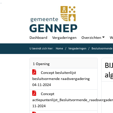
Ga naar de inhoud van deze pagina
Ga naar het zoeken
Ga naar het menu
Dashboard
Vergaderingen
Overzichten
W
U bevindt zich hier:
Home
Vergaderingen
Besluitvormende
BI
1 Opening
Concept besluitenlijst
al
besluitvormende raadsvergadering
04-11-2024
Concept
actiepuntenlijst_Besluitvormende_raadsvergade
11-2024