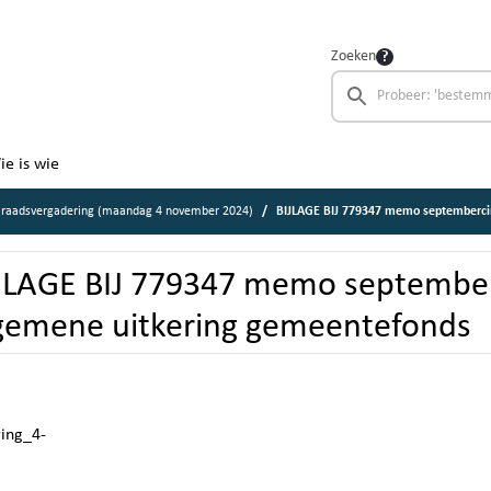
Zoeken
ie is wie
 raadsvergadering (maandag 4 november 2024)
BIJLAGE BIJ 779347 memo septembercircula
JLAGE BIJ 779347 memo september
gemene uitkering gemeentefonds
ring_4-