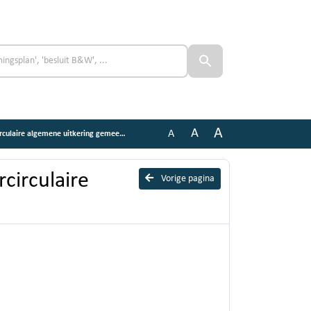
A
A
A
ire algemene uitkering gemeentefonds
circulaire
Vorige pagina