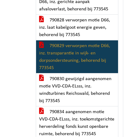
D66, inz. gerichte aanpak
afvaloverlast, behorend bij 773545
790828 verworpen motie D66,
inz. laat kabelgoot energie geven,
behorend bij 773545
790829 verworpen motie D66,
inz. transparantie in wijk- en
dorpsondersteuning, behorend bij
773545
790830 gewijzigd aangenomen
motie VVD-CDA-ELsss, inz.
windturbines Reichswald, behorend
bij 773545
790834 aangenomen motie
VVD-CDA-ELsss, inz. toekomstgerichte
herverdeling fonds kunst openbare
ruimte, behorend bij 773545