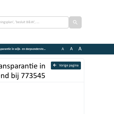
A
A
A
jk- en dorpsondersteuning, behorend bij 773545
ansparantie in
Vorige pagina
nd bij 773545