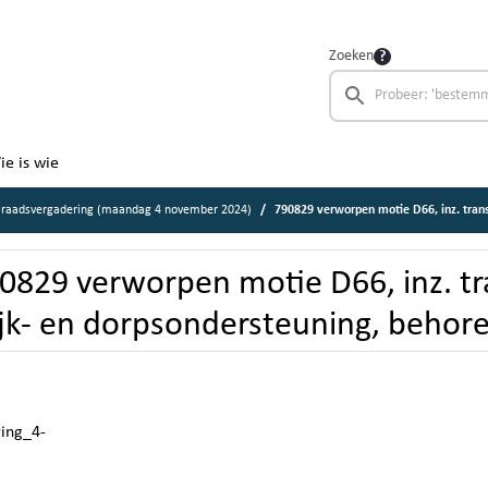
Zoeken
ie is wie
 raadsvergadering (maandag 4 november 2024)
790829 verworpen motie D66, inz. transparantie in wi
0829 verworpen motie D66, inz. tr
jk- en dorpsondersteuning, behore
ring_4-