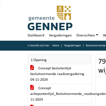
Ga naar de inhoud van deze pagina
Ga naar het zoeken
Ga naar het menu
Dashboard
Vergaderingen
Overzichten
W
U bevindt zich hier:
Home
Vergaderingen
Besluitvormende
79
1 Opening
Concept besluitenlijst
wi
besluitvormende raadsvergadering
04-11-2024
Concept
actiepuntenlijst_Besluitvormende_raadsvergade
11-2024