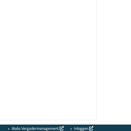
iBabs Vergadermanagement
Inloggen