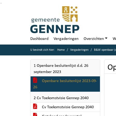
Ga naar de inhoud van deze pagina
Ga naar het zoeken
Ga naar het menu
Dashboard
Vergaderingen
Overzichten
W
U bevindt zich hier:
Home
Vergaderingen
B&W openbaar (d
Op
1 Openbare besluitenlijst d.d. 26
september 2023
Openbare besluitenlijst 2023-09-
26
2 Cv Toekomstvisie Gennep 2040
Cv Toekomstvisie Gennep 2040