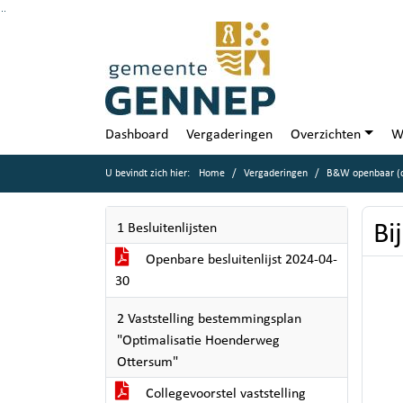
Ga naar de inhoud van deze pagina
Ga naar het zoeken
Ga naar het menu
Dashboard
Vergaderingen
Overzichten
W
U bevindt zich hier:
Home
Vergaderingen
B&W openbaar (di
Bi
1 Besluitenlijsten
Openbare besluitenlijst 2024-04-
30
2 Vaststelling bestemmingsplan
"Optimalisatie Hoenderweg
Ottersum"
Collegevoorstel vaststelling