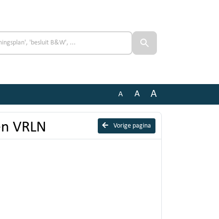
A
A
A
ken VRLN
Vorige pagina