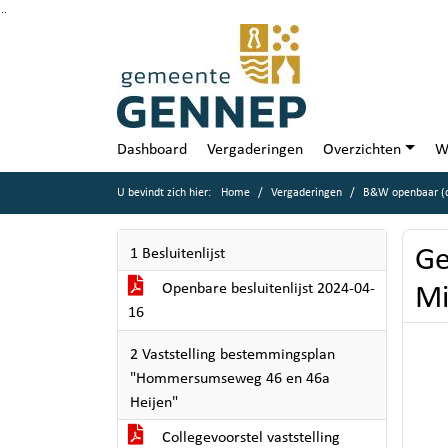
Ga naar de inhoud van deze pagina
Ga naar het zoeken
Ga naar het menu
Dashboard
Vergaderingen
Overzichten
W
U bevindt zich hier:
Home
Vergaderingen
B&W openbaar (di
Ge
1 Besluitenlijst
Openbare besluitenlijst 2024-04-
Mi
16
2 Vaststelling bestemmingsplan
"Hommersumseweg 46 en 46a
Heijen"
Collegevoorstel vaststelling