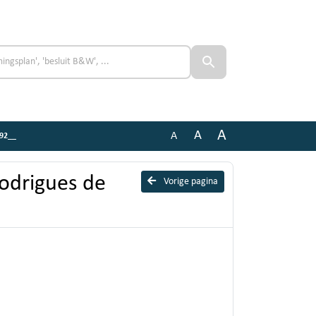
A
A
A
692__
odrigues de
Vorige pagina