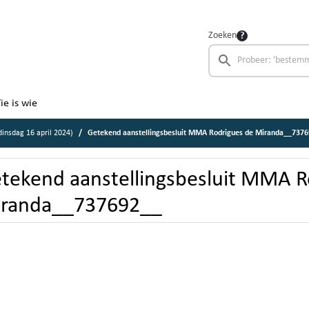
Zoeken
ie is wie
nsdag 16 april 2024)
Getekend aanstellingsbesluit MMA Rodrigues de Miranda__737
tekend aanstellingsbesluit MMA R
randa__737692__