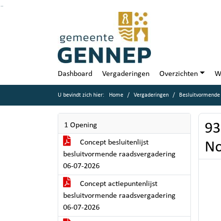
Ga naar de inhoud van deze pagina
Ga naar het zoeken
Ga naar het menu
Dashboard
Vergaderingen
Overzichten
W
U bevindt zich hier:
Home
Vergaderingen
Besluitvormende 
93
1 Opening
Concept besluitenlijst
No
besluitvormende raadsvergadering
06-07-2026
Concept actiepuntenlijst
besluitvormende raadsvergadering
06-07-2026