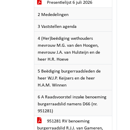
Presentielijst 6 juli 2026
2 Mededelingen
3 Vaststellen agenda
4 (Her)beëdiging wethouders
mevrouw M.G. van den Hoogen,
mevrouw J.A. van Hulsteijn en de
heer H.R. Hoeve
5 Beëdiging burgerraadsleden de
heer W.J.P. Keijsers en de heer
H.A.M. Winnen
6 A Raadsvoorstel inzake benoeming
burgerraadslid namens D66 (nr.
951281)
951281 RV benoeming
burgerraadslid R.J.J. van Gameren,