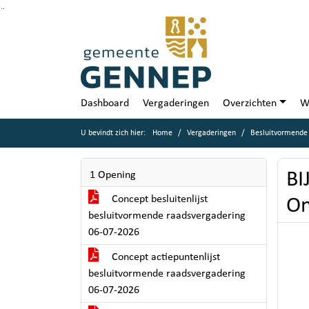
Ga naar de inhoud van deze pagina
Ga naar het zoeken
Ga naar het menu
Dashboard
Vergaderingen
Overzichten
W
U bevindt zich hier:
Home
Vergaderingen
Besluitvormende 
BI
1 Opening
Concept besluitenlijst
On
besluitvormende raadsvergadering
06-07-2026
Concept actiepuntenlijst
besluitvormende raadsvergadering
06-07-2026