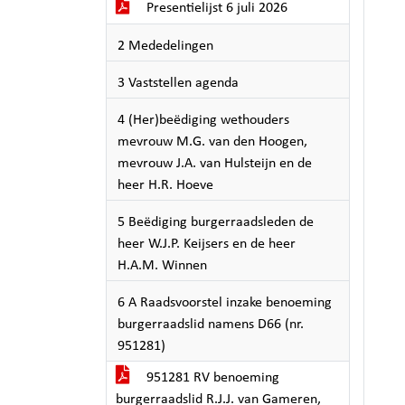
Presentielijst 6 juli 2026
2 Mededelingen
3 Vaststellen agenda
4 (Her)beëdiging wethouders
mevrouw M.G. van den Hoogen,
mevrouw J.A. van Hulsteijn en de
heer H.R. Hoeve
5 Beëdiging burgerraadsleden de
heer W.J.P. Keijsers en de heer
H.A.M. Winnen
6 A Raadsvoorstel inzake benoeming
burgerraadslid namens D66 (nr.
951281)
951281 RV benoeming
burgerraadslid R.J.J. van Gameren,