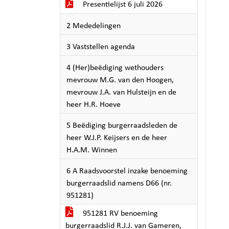
Presentielijst 6 juli 2026
2 Mededelingen
3 Vaststellen agenda
4 (Her)beëdiging wethouders
mevrouw M.G. van den Hoogen,
mevrouw J.A. van Hulsteijn en de
heer H.R. Hoeve
5 Beëdiging burgerraadsleden de
heer W.J.P. Keijsers en de heer
H.A.M. Winnen
6 A Raadsvoorstel inzake benoeming
burgerraadslid namens D66 (nr.
951281)
951281 RV benoeming
burgerraadslid R.J.J. van Gameren,