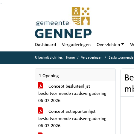
Ga naar de inhoud van deze pagina
Ga naar het zoeken
Ga naar het menu
Dashboard
Vergaderingen
Overzichten
W
U bevindt zich hier:
Home
Vergaderingen
Besluitvormende 
Be
1 Opening
Concept besluitenlijst
mb
besluitvormende raadsvergadering
06-07-2026
Concept actiepuntenlijst
besluitvormende raadsvergadering
06-07-2026