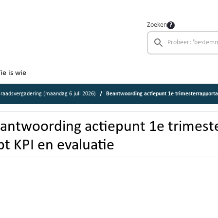
Zoeken
ie is wie
raadsvergadering (maandag 6 juli 2026)
Beantwoording actiepunt 1e trimesterrapporta
antwoording actiepunt 1e trimest
t KPI en evaluatie