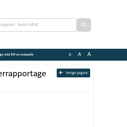
A
A
A
ge mbt KPI en evaluatie
errapportage
Vorige pagina