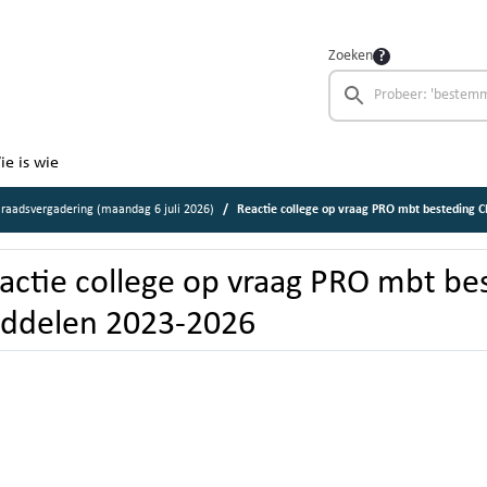
Zoeken
ie is wie
raadsvergadering (maandag 6 juli 2026)
Reactie college op vraag PRO mbt besteding
actie college op vraag PRO mbt b
ddelen 2023-2026