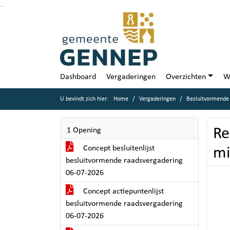
Ga naar de inhoud van deze pagina
Ga naar het zoeken
Ga naar het menu
Dashboard
Vergaderingen
Overzichten
W
U bevindt zich hier:
Home
Vergaderingen
Besluitvormende 
Re
1 Opening
Concept besluitenlijst
mi
besluitvormende raadsvergadering
06-07-2026
Concept actiepuntenlijst
besluitvormende raadsvergadering
06-07-2026