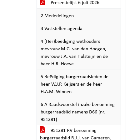
Presentielijst 6 juli 2026
2 Mededelingen
3 Vaststellen agenda
4 (Her)beëdiging wethouders
mevrouw M.G. van den Hoogen,
mevrouw J.A. van Hulsteijn en de
heer H.R. Hoeve
5 Beëdiging burgerraadsleden de
heer W.J.P. Keijsers en de heer
H.A.M. Winnen
6 A Raadsvoorstel inzake benoeming
burgerraadslid namens D66 (nr.
951281)
951281 RV benoeming
burgerraadslid R.J.J. van Gameren,