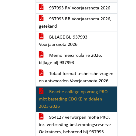
937993 RV Voorjaarsnota 2026
937993 RB Voorjaarsnota 2026,
getekend
BIJLAGE BIJ 937993
Voorjaarsnota 2026
Memo meicirculaire 2026,
bijlage bij 937993
Totaal format technische vragen
en antwoorden Voorjaarsnota 2026
Reactie college op vraag PRO
mbt besteding CDOKE middelen
2023-2026
954127 verworpen motie PRO,
inz. verbreding bestemmingsreserve
Oekraïners, behorend bij 937993