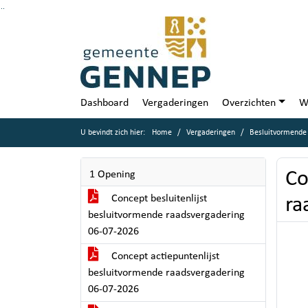
Ga naar de inhoud van deze pagina
Ga naar het zoeken
Ga naar het menu
Dashboard
Vergaderingen
Overzichten
W
U bevindt zich hier:
Home
Vergaderingen
Besluitvormende 
Co
1 Opening
Concept besluitenlijst
ra
besluitvormende raadsvergadering
06-07-2026
Concept actiepuntenlijst
besluitvormende raadsvergadering
06-07-2026