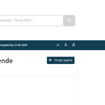
A
A
A
svergadering 15-06-2026
dende
Vorige pagina