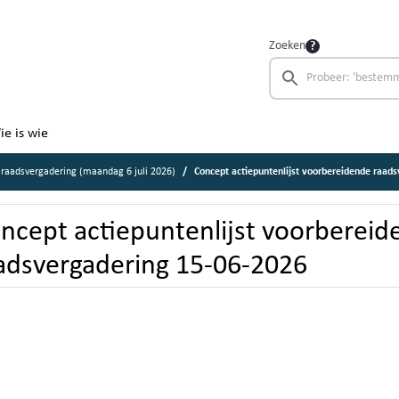
Zoeken
ie is wie
raadsvergadering (maandag 6 juli 2026)
Concept actiepuntenlijst voorbereidende raad
ncept actiepuntenlijst voorberei
adsvergadering 15-06-2026