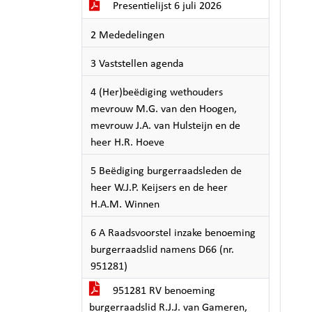
Presentielijst 6 juli 2026
2 Mededelingen
3 Vaststellen agenda
4 (Her)beëdiging wethouders
mevrouw M.G. van den Hoogen,
mevrouw J.A. van Hulsteijn en de
heer H.R. Hoeve
5 Beëdiging burgerraadsleden de
heer W.J.P. Keijsers en de heer
H.A.M. Winnen
6 A Raadsvoorstel inzake benoeming
burgerraadslid namens D66 (nr.
951281)
951281 RV benoeming
burgerraadslid R.J.J. van Gameren,