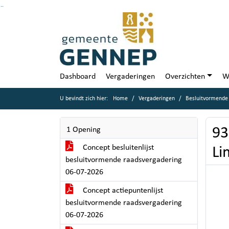
Ga naar de inhoud van deze pagina
Ga naar het zoeken
Ga naar het menu
Dashboard
Vergaderingen
Overzichten
W
U bevindt zich hier:
Home
Vergaderingen
Besluitvormende 
93
1 Opening
Concept besluitenlijst
Li
besluitvormende raadsvergadering
06-07-2026
Concept actiepuntenlijst
besluitvormende raadsvergadering
06-07-2026