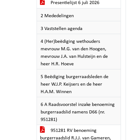
Presentielijst 6 juli 2026
2 Mededelingen
3 Vaststellen agenda
4 (Her)beëdiging wethouders
mevrouw M.G. van den Hoogen,
mevrouw J.A. van Hulsteijn en de
heer H.R. Hoeve
5 Beëdiging burgerraadsleden de
heer W.J.P. Keijsers en de heer
H.A.M. Winnen
6 A Raadsvoorstel inzake benoeming
burgerraadslid namens D66 (nr.
951281)
951281 RV benoeming
burgerraadslid R.J.J. van Gameren,