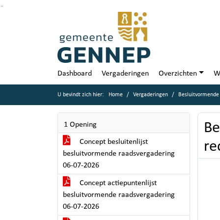
Ga naar de inhoud van deze pagina
Ga naar het zoeken
Ga naar het menu
Dashboard
Vergaderingen
Overzichten
W
U bevindt zich hier:
Home
Vergaderingen
Besluitvormende 
Be
1 Opening
Concept besluitenlijst
re
besluitvormende raadsvergadering
06-07-2026
Concept actiepuntenlijst
besluitvormende raadsvergadering
06-07-2026