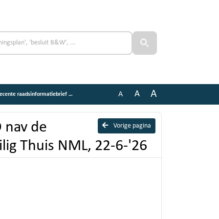
A
A
A
iebrief over Veilig Thuis NML, 22-6-'26
 nav de
Vorige pagina
ilig Thuis NML, 22-6-'26