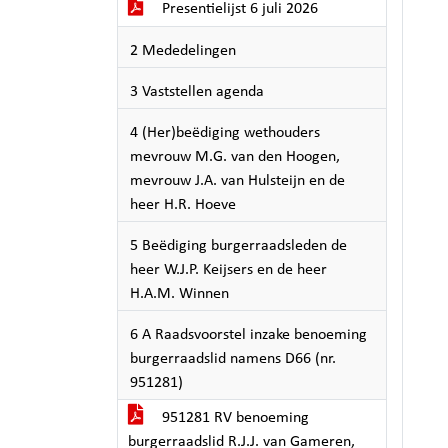
Presentielijst 6 juli 2026
2 Mededelingen
3 Vaststellen agenda
4 (Her)beëdiging wethouders
mevrouw M.G. van den Hoogen,
mevrouw J.A. van Hulsteijn en de
heer H.R. Hoeve
5 Beëdiging burgerraadsleden de
heer W.J.P. Keijsers en de heer
H.A.M. Winnen
6 A Raadsvoorstel inzake benoeming
burgerraadslid namens D66 (nr.
951281)
951281 RV benoeming
burgerraadslid R.J.J. van Gameren,