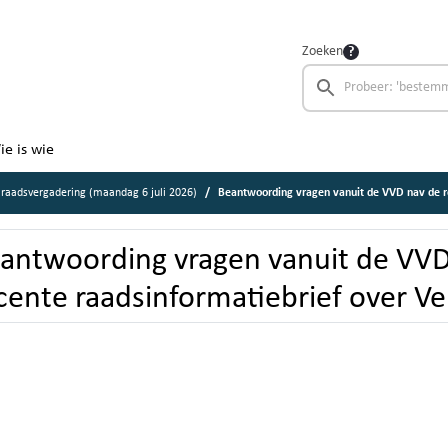
Zoeken
ie is wie
raadsvergadering (maandag 6 juli 2026)
Beantwoording vragen vanuit de VVD nav de recente raadsinformat
antwoording vragen vanuit de VVD
cente raadsinformatiebrief over Ve