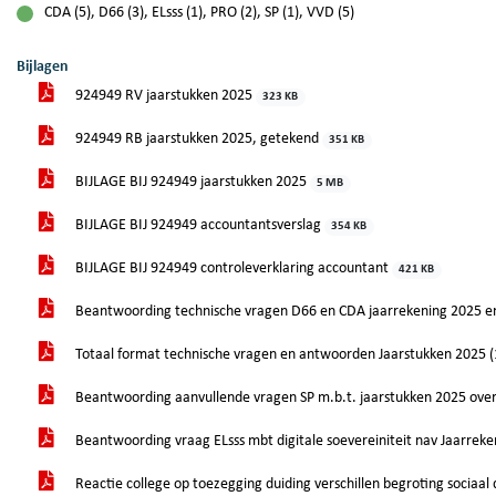
CDA (5), D66 (3), ELsss (1), PRO (2), SP (1), VVD (5)
voor
Bijlagen
924949 RV jaarstukken 2025
323 KB
924949 RB jaarstukken 2025, getekend
351 KB
BIJLAGE BIJ 924949 jaarstukken 2025
5 MB
BIJLAGE BIJ 924949 accountantsverslag
354 KB
BIJLAGE BIJ 924949 controleverklaring accountant
421 KB
Beantwoording technische vragen D66 en CDA jaarrekening 2025 e
Totaal format technische vragen en antwoorden Jaarstukken 2025 
Beantwoording aanvullende vragen SP m.b.t. jaarstukken 2025 ove
Beantwoording vraag ELsss mbt digitale soevereiniteit nav Jaarrek
Reactie college op toezegging duiding verschillen begroting sociaa