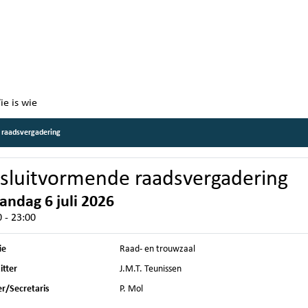
ie is wie
 raadsvergadering
sluitvormende raadsvergadering
ndag 6 juli 2026
 - 23:00
ie
Raad- en trouwzaal
itter
J.M.T. Teunissen
ier/Secretaris
P. Mol