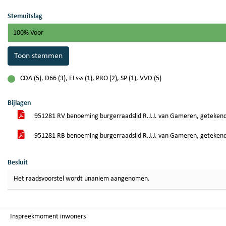
Stemuitslag
100% Voor
Toon stemmen
CDA (5), D66 (3), ELsss (1), PRO (2), SP (1), VVD (5)
voor
Bijlagen
951281 RV benoeming burgerraadslid R.J.J. van Gameren, geteken
951281 RB benoeming burgerraadslid R.J.J. van Gameren, geteken
Besluit
Het raadsvoorstel wordt unaniem aangenomen.
Inspreekmoment inwoners