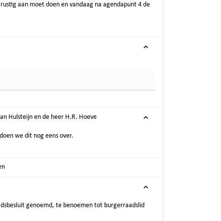
 rustig aan moet doen en vandaag na agendapunt 4 de
n Hulsteijn en de heer H.R. Hoeve
 doen we dit nog eens over.
en
raadsbesluit genoemd, te benoemen tot burgerraadslid