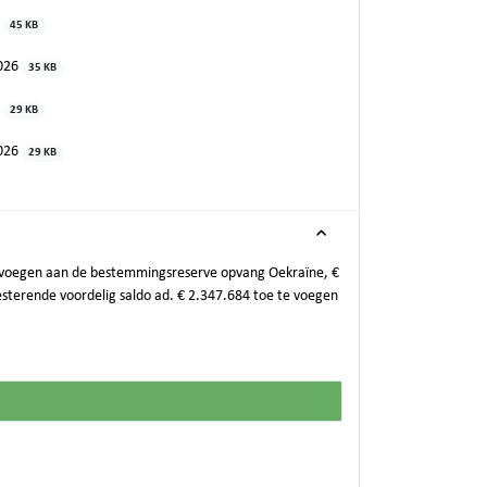
6
45 KB
2026
35 KB
6
29 KB
2026
29 KB
 te voegen aan de bestemmingsreserve opvang Oekraïne, €
terende voordelig saldo ad. € 2.347.684 toe te voegen