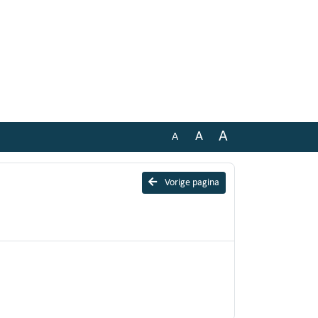
A
A
A
Vorige pagina