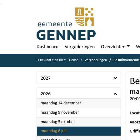
Ga naar de inhoud van deze pagina
Ga naar het zoeken
Ga naar het menu
Dashboard
Vergaderingen
Overzichten
W
U bevindt zich hier:
Home
Vergaderingen
Besluitvormende
2027
Be
maa
2026
20:00
2026
maandag 14 december
2026
maandag 9 november
Locat
2026
maandag 5 oktober
Voorz
2026
maandag 6 juli
Griff