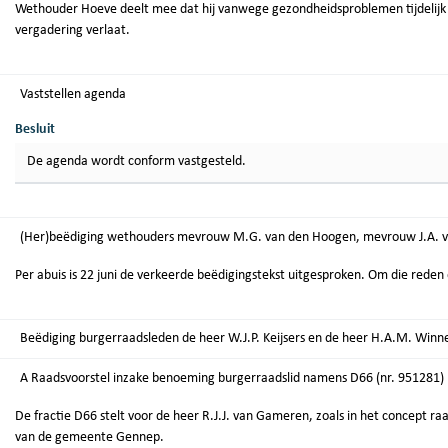
Wethouder Hoeve deelt mee dat hij vanwege gezondheidsproblemen tijdelijk
vergadering verlaat.
Vaststellen agenda
Besluit
De agenda wordt conform vastgesteld.
(Her)beëdiging wethouders mevrouw M.G. van den Hoogen, mevrouw J.A. va
Per abuis is 22 juni de verkeerde beëdigingstekst uitgesproken. Om die reden
Beëdiging burgerraadsleden de heer W.J.P. Keijsers en de heer H.A.M. Winn
A Raadsvoorstel inzake benoeming burgerraadslid namens D66 (nr. 951281)
De fractie D66 stelt voor de heer R.J.J. van Gameren, zoals in het concept 
van de gemeente Gennep.