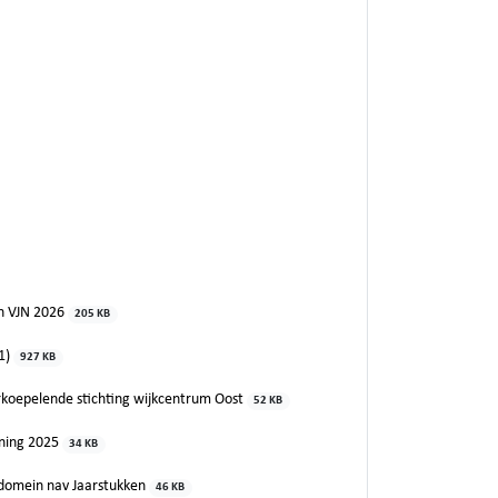
n VJN 2026
205 KB
(1)
927 KB
rkoepelende stichting wijkcentrum Oost
52 KB
ening 2025
34 KB
l domein nav Jaarstukken
46 KB