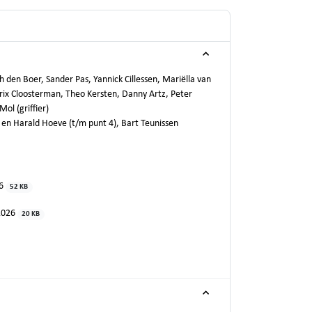
 den Boer, Sander Pas, Yannick Cillessen, Mariëlla van
rix Cloosterman, Theo Kersten, Danny Artz, Peter
ol (griffier)
 en Harald Hoeve (t/m punt 4), Bart Teunissen
26
52 KB
-2026
20 KB