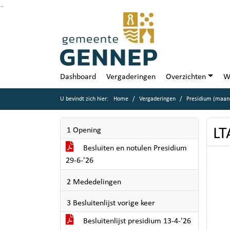
Ga naar de inhoud van deze pagina
Ga naar het zoeken
Ga naar het menu
Dashboard
Vergaderingen
Overzichten
W
U bevindt zich hier:
Home
Vergaderingen
Presidium (maand
LT
1 Opening
Besluiten en notulen Presidium
29-6-'26
2 Mededelingen
3 Besluitenlijst vorige keer
Besluitenlijst presidium 13-4-'26