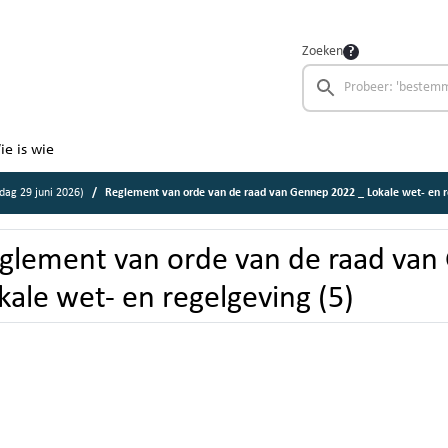
Zoeken
ie is wie
ag 29 juni 2026)
Reglement van orde van de raad van Gennep 2022 _ Lokale wet- en regelgevi
glement van orde van de raad van
kale wet- en regelgeving (5)