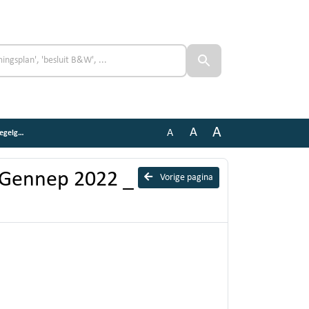
A
A
A
ng (5)
 Gennep 2022 _
Vorige pagina