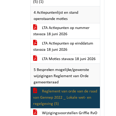
(5) (1)
4 Actiepuntenlijst en stand
openstaande moties
LTA Actiepunten op nummer
stavaza 18 juni 2026
LTA Actiepunten op einddatum
stavaza 18 juni 2026
LTA Moties stavaza 18 juni 2026
5 Bespreken mogelijke/gewenste
wijzigingen Reglement van Orde
gemeenteraad
Reglement van orde van de raad
van Gennep 2022 _ Lokale wet- en
regelgeving (5)
Wijzigingsvoorstellen Griffie RvO