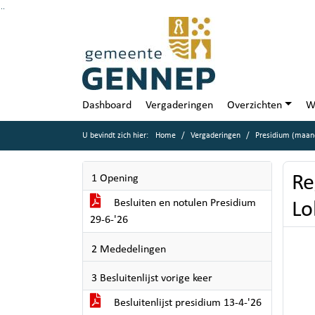
Ga naar de inhoud van deze pagina
Ga naar het zoeken
Ga naar het menu
Dashboard
Vergaderingen
Overzichten
W
U bevindt zich hier:
Home
Vergaderingen
Presidium (maand
Re
1 Opening
Besluiten en notulen Presidium
Lo
29-6-'26
2 Mededelingen
3 Besluitenlijst vorige keer
Besluitenlijst presidium 13-4-'26