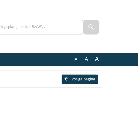
A
A
A
Vorige pagina