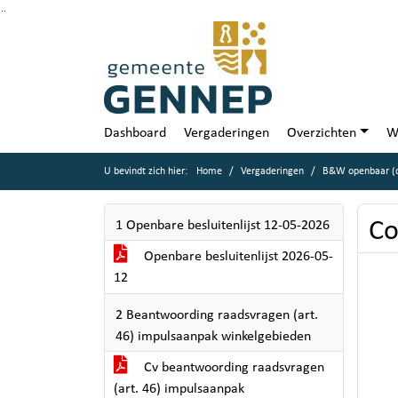
Ga naar de inhoud van deze pagina
Ga naar het zoeken
Ga naar het menu
Dashboard
Vergaderingen
Overzichten
W
U bevindt zich hier:
Home
Vergaderingen
B&W openbaar (d
Co
1 Openbare besluitenlijst 12-05-2026
Openbare besluitenlijst 2026-05-
12
2 Beantwoording raadsvragen (art.
46) impulsaanpak winkelgebieden
Cv beantwoording raadsvragen
(art. 46) impulsaanpak