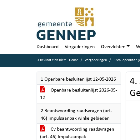
Ga naar de inhoud van deze pagina
Ga naar het zoeken
Ga naar het menu
Dashboard
Vergaderingen
Overzichten
W
U bevindt zich hier:
Home
Vergaderingen
B&W openbaar (d
4.
1 Openbare besluitenlijst 12-05-2026
Openbare besluitenlijst 2026-05-
G
12
2 Beantwoording raadsvragen (art.
46) impulsaanpak winkelgebieden
Cv beantwoording raadsvragen
(art. 46) impulsaanpak