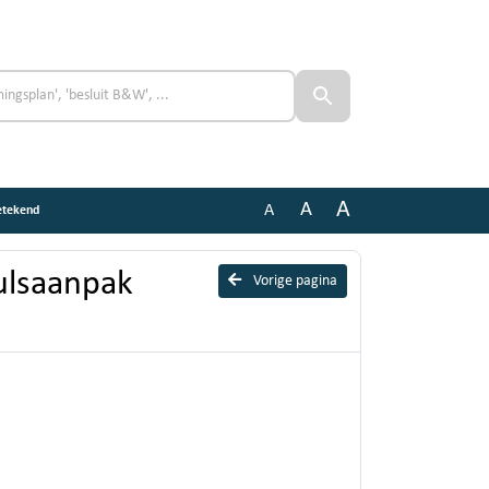
A
A
A
etekend
ulsaanpak
Vorige pagina