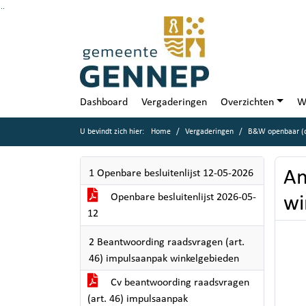
Ga naar de inhoud van deze pagina
Ga naar het zoeken
Ga naar het menu
Dashboard
Vergaderingen
Overzichten
W
U bevindt zich hier:
Home
Vergaderingen
B&W openbaar (d
An
1 Openbare besluitenlijst 12-05-2026
Openbare besluitenlijst 2026-05-
wi
12
2 Beantwoording raadsvragen (art.
46) impulsaanpak winkelgebieden
Cv beantwoording raadsvragen
(art. 46) impulsaanpak