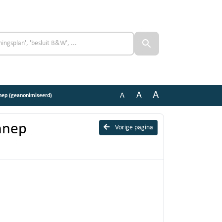
A
A
A
nep (geanonimiseerd)
nnep
Vorige pagina