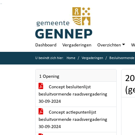
Ga naar de inhoud van deze pagina
Ga naar het zoeken
Ga naar het menu
Dashboard
Vergaderingen
Overzichten
W
U bevindt zich hier:
Home
Vergaderingen
Besluitvormende
20
1 Opening
Concept besluitenlijst
(g
besluitvormende raadsvergadering
30-09-2024
Concept actiepuntenlijst
besluitvormende raadsvergadering
30-09-2024