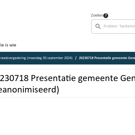
Zoeken
ie is wie
 raadsvergadering (maandag 30 september 2024)
20230718 Presentatie gemeente Gen
230718 Presentatie gemeente Ge
eanonimiseerd)