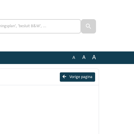
A
A
A
Vorige pagina