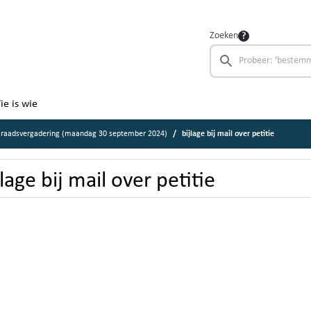
Zoeken
ie is wie
 raadsvergadering (maandag 30 september 2024)
bijlage bij mail over petitie
jlage bij mail over petitie