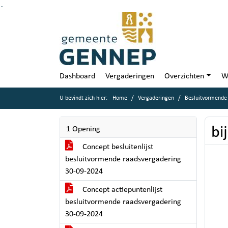
Ga naar de inhoud van deze pagina
Ga naar het zoeken
Ga naar het menu
Dashboard
Vergaderingen
Overzichten
W
U bevindt zich hier:
Home
Vergaderingen
Besluitvormende
bi
1 Opening
Concept besluitenlijst
besluitvormende raadsvergadering
30-09-2024
Concept actiepuntenlijst
besluitvormende raadsvergadering
30-09-2024