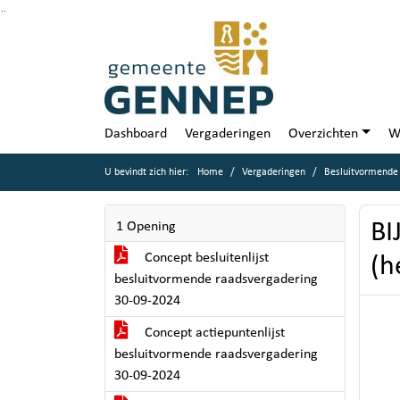
Ga naar de inhoud van deze pagina
Ga naar het zoeken
Ga naar het menu
Dashboard
Vergaderingen
Overzichten
W
U bevindt zich hier:
Home
Vergaderingen
Besluitvormende
BI
1 Opening
Concept besluitenlijst
(h
besluitvormende raadsvergadering
30-09-2024
Concept actiepuntenlijst
besluitvormende raadsvergadering
30-09-2024