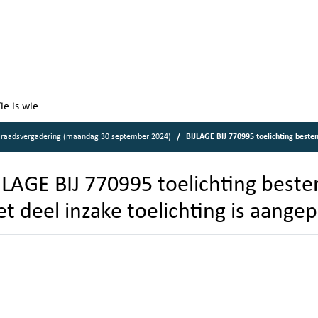
ie is wie
 raadsvergadering (maandag 30 september 2024)
BIJLAGE BIJ 770995 toelichting bestemmingspla
JLAGE BIJ 770995 toelichting bes
et deel inzake toelichting is aangep