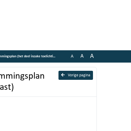
A
A
A
n (het deel inzake toelichting is aangepast)
temmingsplan
Vorige pagina
ast)